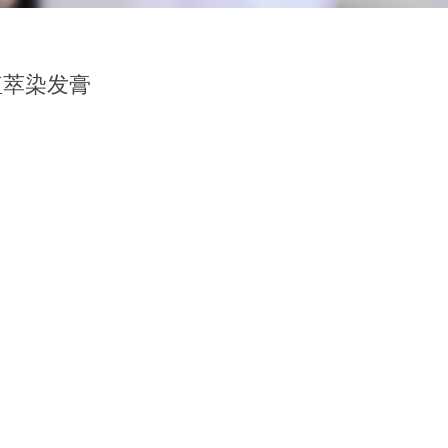
植萃染发膏