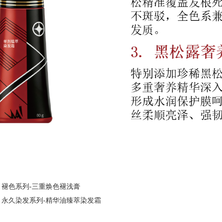
：
褪色系列-三重焕色褪浅膏
：
永久染发系列-精华油臻萃染发霜